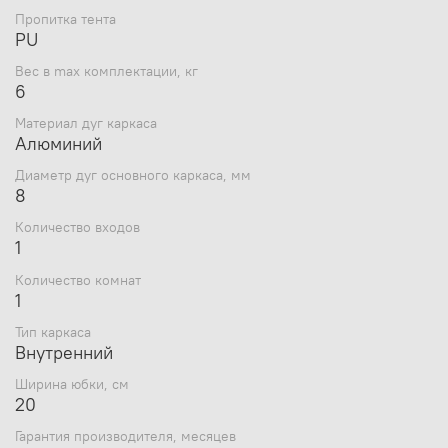
Пропитка тента
Вид спорта/направления
Рыбалка
PU
Количество мест
3
Ветрозащитная юбка
Да
Вес в max комплектации, кг
Утепление
Нет
6
Водостойкость тента, мм в.
1000
Материал дуг каркаса
ст.
Алюминий
Геометрия
Зонт
Материал тента
Oxford
Диаметр дуг основного каркаса, мм
8
Пол палатки
Нет
Пропитка тента
PU
Количество входов
Вес в max комплектации, кг
6
1
Материал дуг каркаса
Алюминий
Количество комнат
250 см - диагональ;
1
220 см - сторона
палатки;
Габариты внешней палатки/
Тип каркаса
165 см - высота;
Внутренний
тента, ДхШхВ, см
150 см (полезная
высота до звездочки).
Ширина юбки, см
20
Диаметр дуг основного
8
Гарантия производителя, месяцев
каркаса, мм