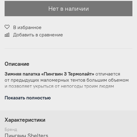
Нет в наличии
В избранное
Добавить в сравнение
Описание
Зимняя палатка «Пингвин 3 Термолайт»
отличается
от предыдущих маломерных тентов большим объемом
и позволяет укрыться от непогоды троим людям
и комфортно рыбачить в дневное время вдвоем.
Показать полностью
Новая трехслойная ткань «ТЕРМОЛАЙТ» позволяет
комфортно рыбачить в любую непогоду
В тенте имеется форточка в виде молнии на крыше
Характеристики
Два кармана в верхней части тента под снасти
и два сдвоенных кармана с сеткой в нижней части
Бренд
тента
Пингвин Shelters