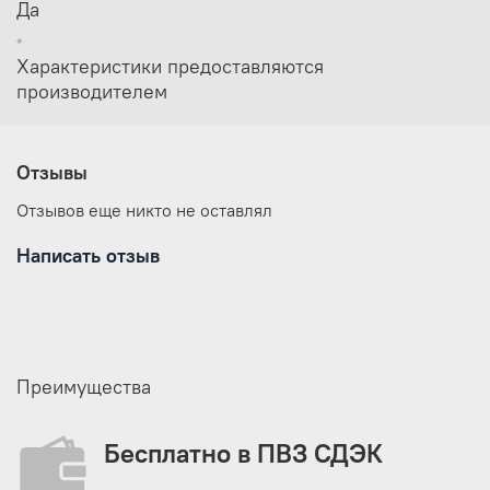
Да
Количество входов
1
Количество комнат
1
*
Конструкция палатки
Трехслойная с юбкой
Характеристики предоставляются
Тип каркаса
Внутренний
производителем
Тип сборки
Автоматический
Отзывы
Отзывов еще никто не оставлял
Написать отзыв
Преимущества
Бесплатно в ПВЗ СДЭК