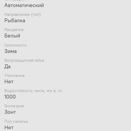
Автоматический
Направление (тип)
Рыбалка
Расцветка
Белый
Сезонность
Зима
Ветрозащитная юбка
Да
Утепление
Нет
Характеристики:
Водостойкость тента, мм в. ст.
1000
Бренд
Пингвин Shelters
Страна бренда
Россия
Геометрия
Зонт
Цвет
Белый
Дополнительный цвет
Оранжевый
Пол палатки
Страна производитель
Россия
Нет
Сезонность
Зима