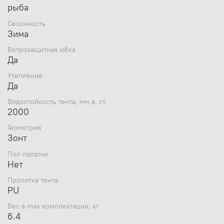
рыба
комплектующие выдержат сильные ветровые
нагрузки и повышают износостойкость палатки-
Сезонность
зонта;
Зима
Нижний слой палатки изготовлен из таффеты и
Ветрозащитная юбка
синтепона;
Да
Широкая ветрозащитная юбка предотвращает
Утепление
Да
продувание на открытой местности;
Водостойкость тента, мм в. ст.
Пол и оттяжки не входят в комплект поставки;
2000
В карманы палатки СТЭК Elite удобно положить
Геометрия
небольшие рыболовные снасти;
Зонт
Удобный чехол для хранения и переноски.
Пол палатки
Нет
***Внимание: цвет палатки может отличаться от
представленной на фотографии.
Пропитка тента
PU
Вес в max комплектации, кг
6.4