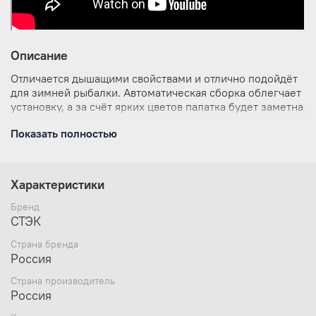
Описание
Отличается дышащими свойствами и отлично подойдёт
для зимней рыбалки. Автоматическая сборка облегчает
установку, а за счёт ярких цветов палатка будет заметна
для окружающих даже в метель.
Показать полностью
Габариты:
Высота - 210 см, полезная высота - 185 см (+- 5
Характеристики
см);
Бренд
Диаметр по полу по длинной стороне - 300 см (+-
СТЭК
5 см);
Страна бренда
Диаметр по полу по короткой стороне - 250 см (+-
Россия
5 см);
Страна производитель
Россия
Ширина юбки - 22 см;