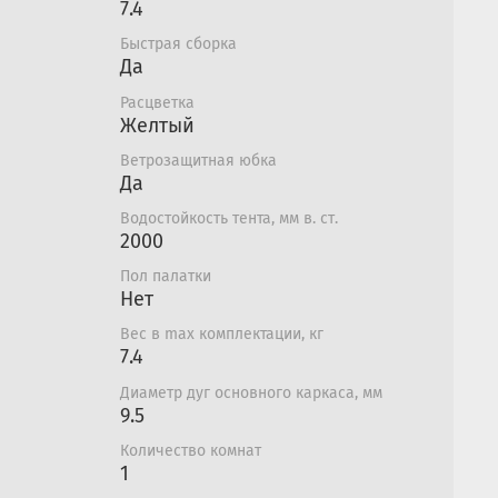
7.4
дотвратит потери тепла и препятствует
нутрь
Быстрая сборка
Да
 отражающими полосками, которые
д снегохода или другого транспорта
Расцветка
е время суток
Желтый
Ветрозащитная юбка
Да
Водостойкость тента, мм в. ст.
2000
Пол палатки
Нет
Вес в max комплектации, кг
7.4
Диаметр дуг основного каркаса, мм
9.5
Количество комнат
1