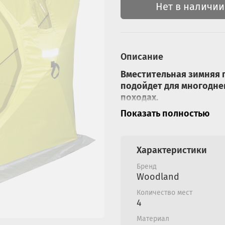
Нет в наличии
Описание
Вместительная зимняя п
подойдет для многодне
походах.
Показать полностью
Каркас из фибергла
а при использован
штормовым порыва
Характеристики
Специальная прозр
ультрафиолетовое 
Бренд
в палатке станови
Woodland
от атмосферных о
Количество мест
Кубическая форма 
4
и рыболовные прин
Материал
Защищенный молни