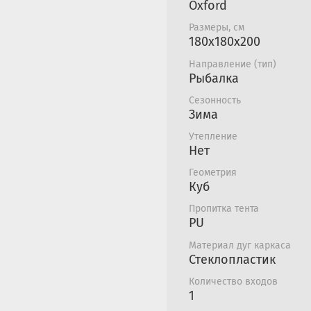
Oxford
с 4 люверсами, пре
задуванию снега в
Размеры, см
180х180х200
Палатка оснащена
предотвратят наез
Направление (тип)
на палатку в темно
Рыбалка
Сезонность
Зима
Утепление
Нет
Геометрия
Куб
Пропитка тента
PU
Материал дуг каркаса
Стеклопластик
Количество входов
1