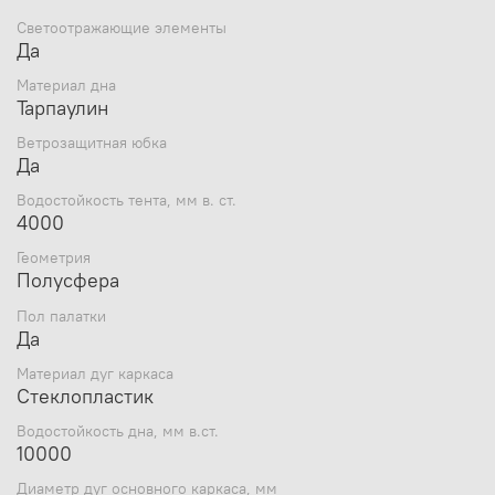
Светоотражающие элементы
Да
Комплектация:
Материал дна
Тент - 1 шт.
Тарпаулин
Каркас - 1 шт
Ветрозащитная юбка
Оттяжки - 6 шт.
Да
Колышки - 16 шт.
Сумка-упаковка - 1 шт.
Водостойкость тента, мм в. ст.
Инструкция по установке - 1 шт.
4000
Геометрия
Полусфера
Пол палатки
Да
Материал дуг каркаса
Стеклопластик
Водостойкость дна, мм в.ст.
10000
Диаметр дуг основного каркаса, мм