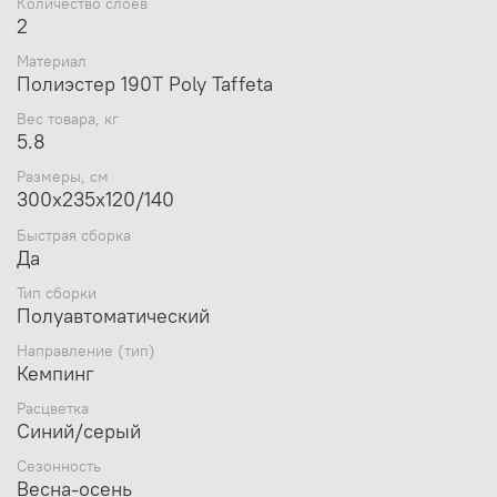
Количество слоев
Спальное место 210x215x120 см;
2
Проточная вентиляция;
Полуавтоматический каркас позволяет быстро
Материал
устанавливать палатку;
Полиэстер 190T Poly Taffeta
Антимоскитная система;
Кармашки для оттяжек;
Вес товара, кг
Удобный Q-образный вход;
5.8
Высококачественные молнии 3F;
Размеры, см
Внутренний карман для хранения двери в
300x235x120/140
открытом виде;
Велкро сверхпрочного сцепления с двойным
Быстрая сборка
крючком;
Да
Удобное размещение карманов во внутренней
палатке;
Тип сборки
Полуавтоматический
Ветрозащитная юбка.
Направление (тип)
Кемпинг
Расцветка
Синий/серый
Сезонность
Весна-осень