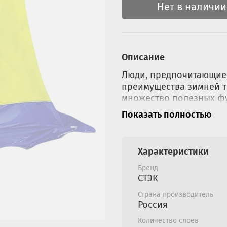
Нет в наличии
Описание
Люди, предпочитающие 
преимущества зимней т
множество полезных фу
позволяя ловить рыбу д
Показать полностью
Эта модель учитывает 
суровой русской зимы.
Характеристики
Размеры палатк
Бренд
220х220 см (ДхШ сто
СТЭК
205 см (высота по це
Страна производитель
Вес - 9,1 кг;
Россия
Размеры в упаковке
Количество слоев