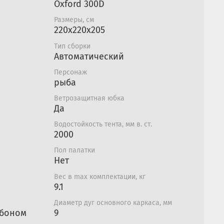
Oxford 300D
хнологии:
Размеры, см
ественной синтетической ткани Oxford 300PU,
220х220х205
оницаемую пропитку и влагостойкость 2000
Тип сборки
Автоматический
заметен издалека и поможет быстро вернуться
Персонаж
бак отошел от нее на значительное
рыба
 из стеклопластика и карбона, что
Ветрозащитная юбка
Да
овечность и дополнительную защиту от ветра.
ции позволяют надежно закрепить палатку на
Водостойкость тента, мм в. ст.
2000
бита термостежкой из синтепона,
Пол палатки
мическим способом. Дополнительный слой из
Нет
имеет низкую теплопроводность, что так же
Вес в max комплектации, кг
ерю тепла.
9.1
уатации:
Диаметр дуг основного каркаса, мм
рбоном
9
ость кубической формы данной модели —