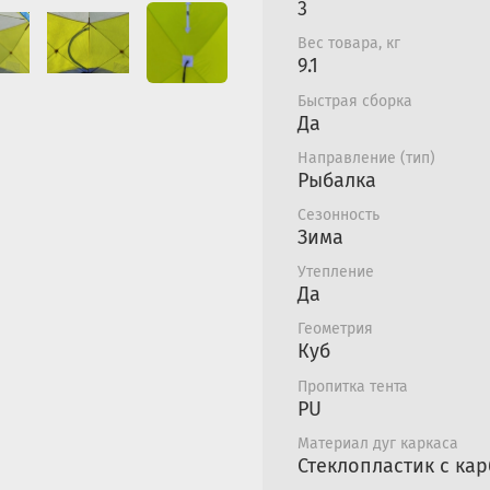
3
Материалы и те
Вес товара, кг
Тент сделан из кач
9.1
имеющей водонепр
Быстрая сборка
мм.в.ст.;
Да
Яркий цвет тента 
Направление (тип)
к палатке, если ры
Рыбалка
расстояние;
Каркас 9 мм сделан
Сезонность
Зима
обеспечивает долг
Удобства конструк
Утепление
льду;
Да
Изнутри палатка о
Геометрия
обработанного тер
Куб
подложки Таффета 
Пропитка тента
предотвращает пот
PU
Удобство экспл
Материал дуг каркаса
Стеклопластик с ка
Основная особенн