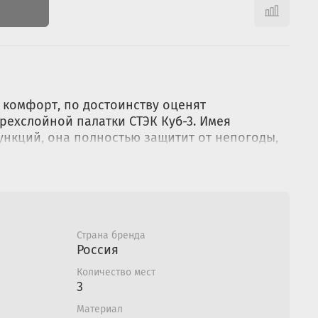
комфорт, по достоинству оценят
рехслойной палатки СТЭК Куб-3. Имея
нкций, она полностью защитит от непогоды,
аже в сильный снегопад и ветреную погоду.
особенности и непредсказуемость погоды
и:
Страна бренда
рон по полу (+- 5 см);
Россия
нтру (+- 5 см);
Количество мест
3
 - 155х20х30 см.
Материал