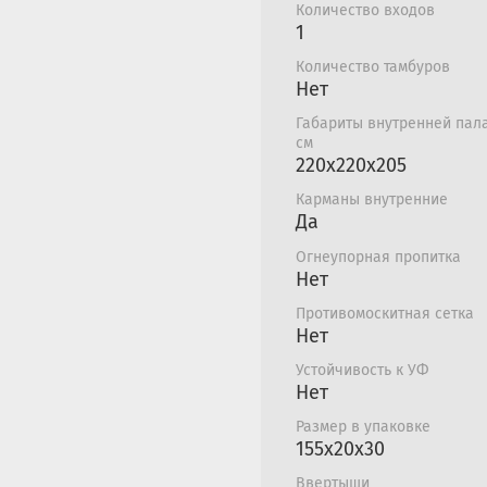
Количество входов
выгнутые наружные
1
пространство внут
Количество тамбуров
рыболова;
Нет
Ветрозащитная юбк
модель, отлично з
Габариты внутренней пала
см
воздуха внутрь пал
220х220х205
юбке также внутри
Вентиляционный кл
Карманы внутренние
Да
вывода под трубу п
Внутри находятся 
Огнеупорная пропитка
для хранения небо
Нет
Углы усилены встав
Противомоскитная сетка
Утепленная планка 
Нет
Большой вход с дв
Устойчивость к УФ
Бегунок на замках 
Нет
части палатки;
Удобный чехол для
Размер в упаковке
Конструкция палат
155х20х30
особого труда може
Ввертыши