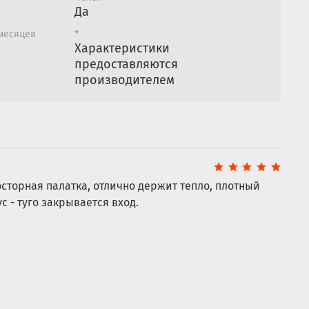
Да
ки может отличаться от представленных на
 месяцев
*
Характеристики
 пола, ввертышей и оттяжек (приобретаются
предоставляются
производителем
сторная палатка, отлично держит тепло, плотный
 - туго закрывается вход.