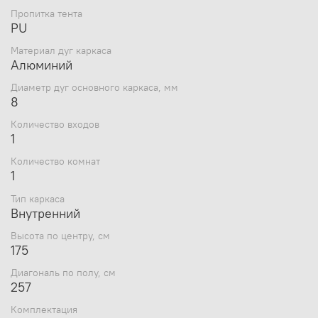
Страна
Россия
Пропитка тента
производитель
PU
Сезонность
Всесезонный
Количество мест
2
Материал дуг каркаса
Ветрозащитная
Алюминий
Да
юбка
Диаметр дуг основного каркаса, мм
Утепление
Нет
8
Водостойкость
2000
тента, мм в. ст.
Количество входов
Геометрия
Куб
1
Материал тента
Oxford
Количество комнат
Пол палатки
Нет
1
Пропитка тента
PU
Тип каркаса
Материал дуг
Алюминий
Внутренний
каркаса
Габариты внешней
Высота по центру, см
палатки/тента,
185х185х150
175
ДхШхВ, см
Диагональ по полу, см
Диаметр дуг
257
основного
8
каркаса, мм
Комплектация
Количество входов
1