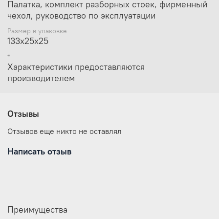
Палатка, комплект разборных стоек, фирменный
Количество
чехол, руководство по эксплуатации
1
комнат
Конструкция
Размер в упаковке
Однослойная с юбкой
133х25х25
палатки
Тип каркаса
Внутренний
*
Тип сборки
Автоматический
Характеристики предоставляются
Высота по центру,
производителем
175
см
Диагональ по
257
полу, см
Отзывы
Палатка, комплект разборных стоек,
Комплектация
фирменный чехол, руководство по
Отзывов еще никто не оставлял
эксплуатации
Размер в упаковке
133х25х25
Написать отзыв
Преимущества