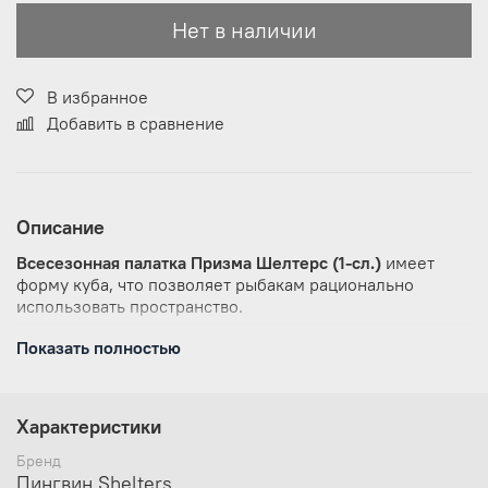
Нет в наличии
В избранное
Добавить в сравнение
Описание
Всесезонная палатка Призма Шелтерс (1-сл.)
имеет
форму куба, что позволяет рыбакам рационально
использовать пространство.
Сверлить лунки теперь можно прямо
Показать полностью
в установленной палатке. Габариты ПРИЗМЫ
позволяют делать это без каких-либо неудобств
В отличие от классических палаток ПИНГВИН™,
Характеристики
палатка ПРИЗМА более ветроустойчива.
Благодаря своей конструкции палатка
Бренд
выдерживает порывистый ветер. Легко ставится
Пингвин Shelters