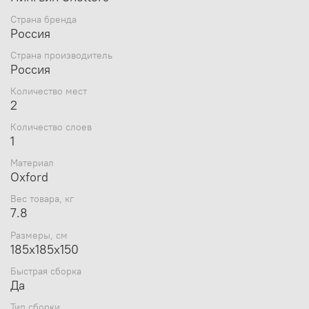
одним человеком в любую погоду
Страна бренда
Тент ПРИЗМА выполнен из ткани Оксфорд 240,
Россия
которая выдерживает столб воды не менее
2000 мл
Страна производитель
Шелтерс можно использовать как зимой, так
Россия
и летом
За 30 секунд, открыв две молнии, одна сторона
Количество мест
палатки поднимается и становится крышей.
2
Палатка превращается в укрытие для летней
Количество слоев
рыбалки. Установив палатку на берегу водоёма,
1
вы находитесь в укрытии и в то же время имеете
открытый доступ к воде и абсолютно свободно
Материал
работаете со снастями. Вещи, прикормка, насадка,
Oxford
снасти — всё находится рядом в укрытии.
Не гладить, не отбеливать, щадящий до 40,
Вес товара, кг
7.8
горизонтальная сушка без отжима, химчистка
запрещена.
Размеры, см
185х185х150
Быстрая сборка
Видеообзор Пингвин Призма Шелтерс:
Да
Тип сборки