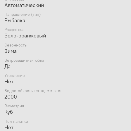
Автоматический
Направление (тип)
Рыбалка
Расцветка
Бело-оранжевый
Сезонность
Зима
Ветрозащитная юбка
Да
Утепление
Нет
Водостойкость тента, мм в. ст.
Характеристики:
2000
Бренд
Пингвин Shelters
Геометрия
Куб
Страна бренда
Россия
Цвета
Бело-оранжевый
Пол палатки
Вес, кг
7.8
Нет