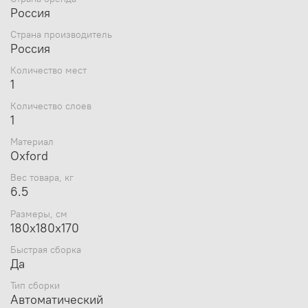
Россия
Быстросборный каркас из дюралевого прутка
диаметром 8 мм. Все соединительные узлы
Страна производитель
металлические.
Россия
Количество мест
1
Количество слоев
1
Материал
Тент из ткани с водоотталкивающей пропиткой
Oxford
Oxford 210Т 1000PU выдерживает 1000мм
водяного столба
Вес товара, кг
Надежная Фурнитура. Крупная молния с
6.5
двухсторонними замками.
Размеры, см
Тент пошит прочными армированными нитками
180х180х170
двойным швом.
Быстрая сборка
Да
КОМФОРТ
Тип сборки
Автоматический
Большой внутренний объем.