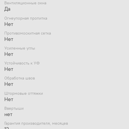
Вентиляционные окна
Да
Огнеупорная пропитка
Нет
Противомоскитная сетка
Нет
обзорное окно закрывающееся изнутри шторкой
Усиленные углы
на молнии.
Нет
Устойчивость к УФ
Нет
Обработка швов
Нет
Штормовые оттяжки
Нет
ПРАКТИЧНОСТЬ
Ввертыши
нет
Светлая ткань на стенках палатки и световая
вставка на крыше обеспечивает отличное
Гарантия производителя, месяцев