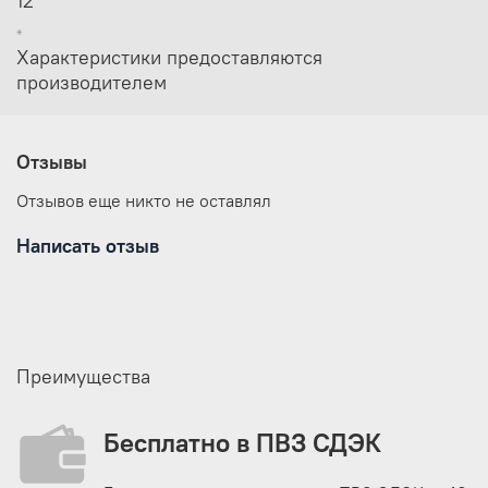
12
освещение внутри в снегопад и в пасмурную
погоду.
*
Светоотражающие элементы на крепежных
Характеристики предоставляются
петлях-оттяжках издали видны в свете фар
производителем
снегоходов и автомобилей даже при отсутствии
внутренней подсветки.
Отзывы
Отзывов еще никто не оставлял
Написать отзыв
Четыре прочные петли оттяжки на стенках палатки
и восемь петель на юбке позволяют надежно
закрепить палатку на льду.
Широкая замкнутая юбка полностью исключает
Преимущества
поддув холодного воздуха снаружи.
Бесплатно в ПВЗ СДЭК