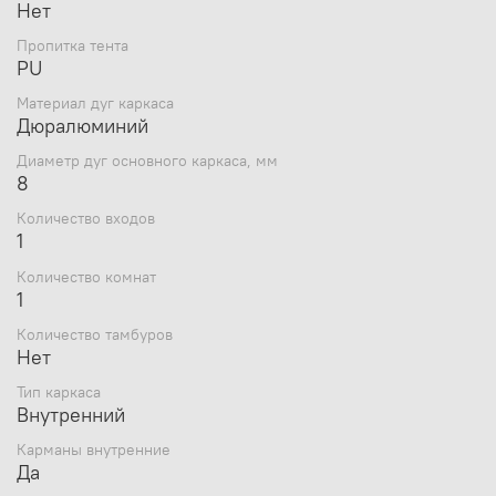
Нет
Петля-кольцо под куполом для подвешивания
Пропитка тента
PU
фонаря.
Материал дуг каркаса
Дюралюминий
Диаметр дуг основного каркаса, мм
8
Количество входов
Регулируемые по ширине вентиляционные окна:
1
вентиляционное окно под куполом для выхода
угарного газа, для тех, кто пользуется плитками и
Количество комнат
1
обогревателем; нижняя вентиляция для
обеспечения конвекции воздуха. Все
Количество тамбуров
вентиляционные окна снабжены защитными
Нет
клапанами.
Тип каркаса
Внутренний
Карманы внутренние
Да