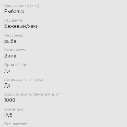
Гармонично подобранная расцветка тента создает
Направление (тип)
максимальный уют.
Рыбалка
Палатка укомплектована съемными карманами,
Расцветка
имеет патентованиую систему креплений, которая
Бежевый/хаки
позволяет располагать их в любом удобном месте
Персонаж
рыба
Сезонность
Зима
Органайзер
Для создания дополнительного утепления в тенте
Да
предусмотрена возможность крепления
Ветрозащитная юбка
быстросъемного внутреннего тента имеющего
Да
аналогичную систему крепления карманов,
позволяющую перевешивать их внутрь
Водостойкость тента, мм в. ст.
внутреннего тента
1000
Геометрия
Куб
Пол палатки