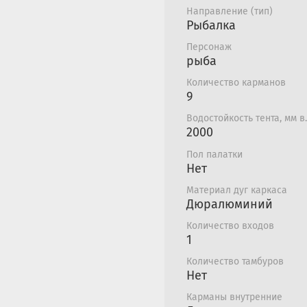
установить в одиночку)
Направление (тип)
надежного крепления п
Рыбалка
светоотражающими пол
Персонаж
вентиляции, большой д
рыба
наполовину, 2 окнами.
Количество карманов
В нашей палатке все п
9
вентиляции снаружи им
Водостойкость тента, мм в.
дают козырьку закрытьс
2000
Пол палатки
Нет
Материал дуг каркаса
Дюралюминий
Количество входов
1
Количество тамбуров
Нет
Карманы внутренние