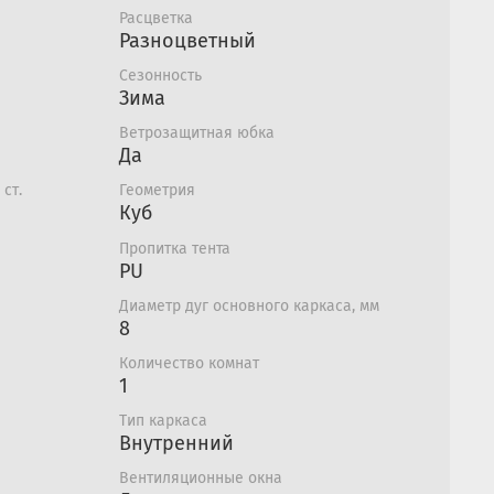
, непродуваемой тканью тента, 12 петель для
Расцветка
алатки на льду, ярким куполом и
Разноцветный
осками, съемными карманами, клапанами
Сезонность
верью, открывающейся как полностью, так и
Зима
Ветрозащитная юбка
родумано для мелочей. Например, клапаны для
Да
еют жесткие опорные крепления, которые не
 ст.
Геометрия
я.
Куб
Пропитка тента
PU
Диаметр дуг основного каркаса, мм
8
Количество комнат
1
Тип каркаса
Внутренний
Вентиляционные окна