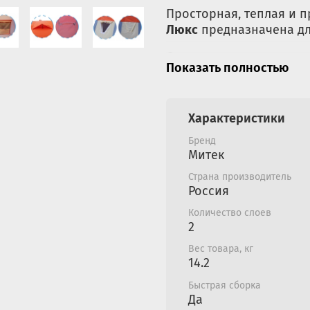
Просторная, теплая и 
Люкс
предназначена дл
Основное отличие люкс
Показать полностью
дышащего тента, делаю
изготовлен из уникаль
покрытием, рекомендов
Характеристики
Характеристики ткани:
Бренд
Не горит (Если вы 
Митек
уронили источник т
Страна производитель
только вы уберете 
Россия
Почти не загрязняе
любые загрязнения
Количество слоев
2
Вес товара, кг
14.2
Кроме этого, палатка Н
характеристиками пала
Быстрая сборка
объемом, быстроразбо
Да