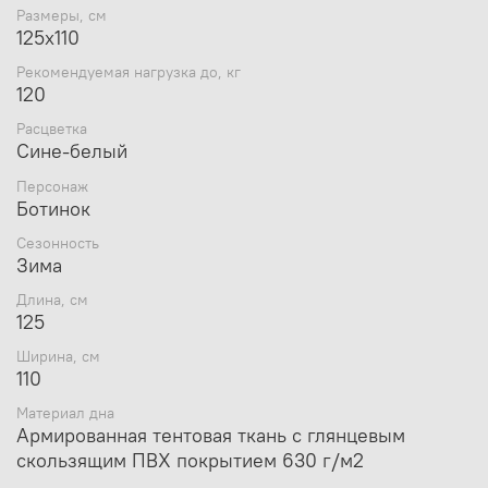
Размеры, см
методом высококачественной, износостойкой и
125х110
экологичной сублимационной печати. Со
временем краска не сотрется, не выгорит и не
Рекомендуемая нагрузка до, кг
побледнеет.
120
Расцветка
Сине-белый
Персонаж
Ботинок
Сезонность
Зима
Длина, см
125
Ширина, см
110
Материал дна
Армированная тентовая ткань с глянцевым
скользящим ПВХ покрытием 630 г/м2