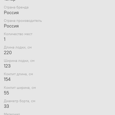
акватории, небольшие озера, реки.
Страна бренда
Россия
Характеристики лодки:
Страна производитель
Россия
Бренд
Тонар
Страна бренда
Россия
Количество мест
Материал
пвх (пятислойный, 750 г/м²)
1
Цвета
Серый
Длина лодки, см
Страна
Россия
220
производитель
Длина, см
220
Ширина лодки, см
Ширина, см
123
123
Гарантия
Кокпит длина, см
производителя,
Да
154
месяцев
Рекомендуемая
Кокпит ширина, см
180
нагрузка до, кг
55
Количество
1
Диаметр борта, см
мест
33
Материал дна
ПВХ
Насос ножной 3 л, 2 весла с
Материал