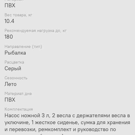
ПВХ
держателями весла в уключине, 1
Комплектация
жесткое сиденье, сумка для хранения и
Вес товара, кг
перевозки, ремкомплект и руководство
10.4
по эксплуатации (паспорт)
Кокпит длина,
Рекомендуемая нагрузка до, кг
154
см
180
Кокпит ширина,
55
Направление (тип)
см
Рыбалка
Чехол
Да
Вес товара, кг
10.4
Расцветка
Серый
Размер в
71х43х30
упаковке
Сезонность
Тип дна
Без настила
Лето
Количество
воздушных
2
Материал дна
ПВХ
отсеков
Тип сидений
стационарные жесткие
Комплектация
Рабочее
Насос ножной 3 л, 2 весла с держателями весла в
давление в
0,2 кгс/см2
уключине, 1 жесткое сиденье, сумка для хранения
баллоне
и перевозки, ремкомплект и руководство по
Диаметр борта,
33