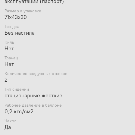
эксплуатации (паспорт)
см
Обращаем Ваше внимание, что
Размер в упаковке
производитель на свое усмотрение и
71х43х30
без дополнительных уведомлений
Тип дна
*
может изменять комплектацию,
Без настила
внешний вид, упаковку, страну
производства и технические
Киль
характеристики моделей товаров!
Нет
Транец
Нет
Видеообзор:
Количество воздушных отсеков
2
Тип сидений
стационарные жесткие
Рабочее давление в баллоне
0,2 кгс/см2
Чехол
Да