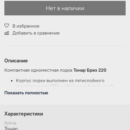
Нет в наличии
В избранное
Добавить в сравнение
Описание
Компактная одноместная лодка
Тонар Бриз 220
Корпус лодки выполнен из пятислойного
армированного ПВХ и образован баллоном О-
образной формы.
Показать полностью
Баллон разделен перегородками на 2
независимых отсека, что гарантирует
безопасность пребывания на воде.
Характеристики
На лодке используется современная и надежная
фурнитура отечественных производителей.
Бренд
Рекомендованные районы плавания: закрытые
Тонар