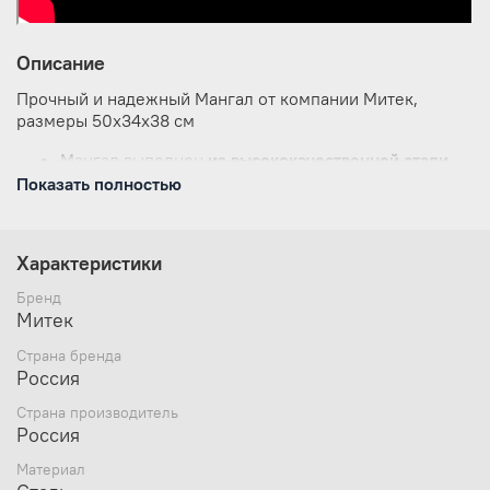
Описание
Прочный и надежный Мангал от компании Митек,
размеры 50х34х38 см
Мангал выполнен
из высококачественной стали
толщиной 3 мм, стойкой к повреждениям и
Показать полностью
химическим воздействиям;
В комплект мангала входит сумка для переноски;
Вес 11,24 кг;
Характеристики
Размеры внутренней части - 46х20х18,5 см;
Размеры в упаковке -
55х40х4 см;
Бренд
Состоит из 5 частей: 2 ножки, 2 боковые стенки,
Митек
дно;
Страна бренда
Отверстия под шампуров и поступления воздуха;
Россия
Легкая сборка.
Страна производитель
Россия
Материал