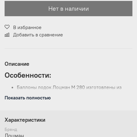
Нет в наличии
В избранное
Добавить в сравнение
Описание
Особенности:
Баллоны лодок Лоцман М 280 изготовлены из
армированного пятислойного ПВХ плотностью 750
Показать полностью
г/м2. Усиление по баллонам ПВХ профилем
шириной 50 мм. ;
Швы собраны встык и усилены основным
материалом внутри и снаружи;
Характеристики
Два сиденья из ламинированной влагостойкой
Бренд
фанеры, которые можно передвигать вдоль
Лоцман
кокпита (система ликтрос/ликпаз);