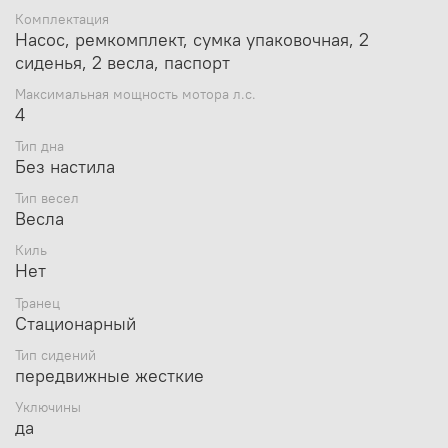
Комплектация
Насос, ремкомплект, сумка упаковочная, 2
сиденья, 2 весла, паспорт
Максимальная мощность мотора л.с.
4
Тип дна
Без настила
Тип весел
Весла
Киль
Нет
Транец
Стационарный
Тип сидений
передвижные жесткие
Уключины
да