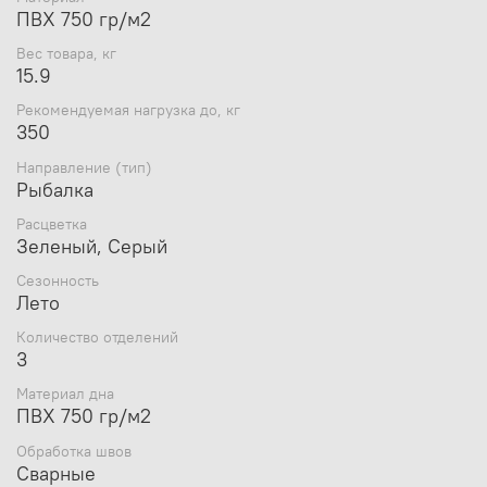
ПВХ 750 гр/м2
Комплектация:
Вес товара, кг
15.9
Весло 175 см - 2 шт;
сиденье 606 х 200 мм - 2шт;
Рекомендуемая нагрузка до, кг
Насос 5 литров;
350
Ремкомплект;
Паспорт;
Направление (тип)
Рыбалка
Гарантийный талон;
Чехол с молнией.
Расцветка
Зеленый, Серый
Сезонность
Видео
Лоцман М-280 ЖС и М-260
Лето
ЖС (жесткая слань в комплект не
Количество отделений
входит):
3
Материал дна
ПВХ 750 гр/м2
Обработка швов
Сварные