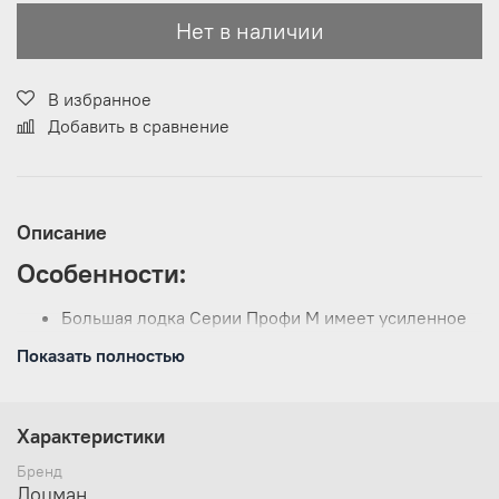
Нет в наличии
В избранное
Добавить в сравнение
Описание
Особенности:
Большая лодка Серии Профи М имеет усиленное
дно из ткани плотностью 850 гр/кв.м. с
Показать полностью
дополнительным усилением вдоль баллонов по
днищу из ПВХ профиля шириной 50 мм.
Жесткая ленточная слань (ЖС) имеет 3
соединенных секции придает лодке необходимую
Характеристики
жесткость, что бы комфортно пользоваться
Бренд
небольшим навесным мотором.
Лоцман
Двухместная лодка с большим кокпитом