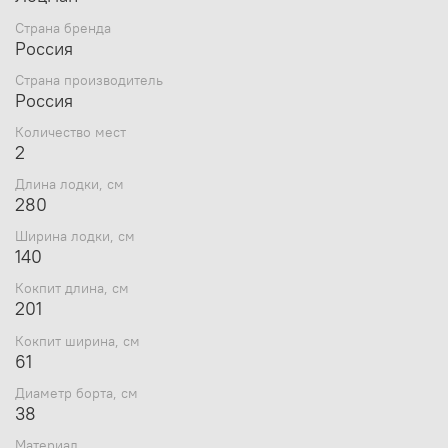
позволяющим комфортно разместится и
Страна бренда
пассажирам и вещам. На всех моделях этой серии
Россия
при производстве уже установлено крепление под
навесной транец.
Страна производитель
Сиденья передвижные.
Россия
Лодка упакована в сумку-рюкзак, что облегчает
Количество мест
переноску и в транспортировочный мешок из
2
полипропилена для безопасности
транспортировки.
Длина лодки, см
280
Комплектация:
Ширина лодки, см
140
Весло 150 см - 2шт;
сиденье 71х20 см - 2 шт;,
Кокпит длина, см
насос 5 литров;
201
слань-книжка;
ремкомплект;
Кокпит ширина, см
паспорт;
61
гарантийный талон;
Диаметр борта, см
сумка-рюкзак.
38
Материал