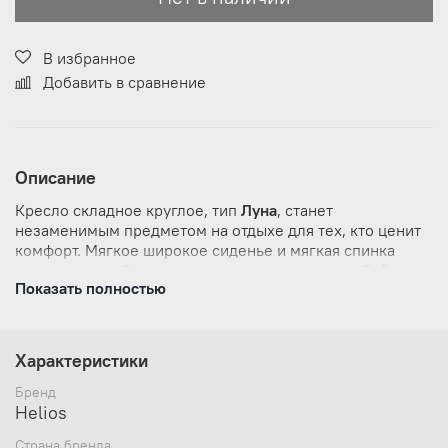
В избранное
Добавить в сравнение
Описание
Кресло складное круглое, тип
Луна
, станет
незаменимым предметом на отдыхе для тех, кто ценит
комфорт. Мягкое широкое сиденье и мягкая спинка
позволяет удобно расположиться человеку любой
Показать полностью
комплекции. Складывается оно в удобный чехол для
транспортировки.
Характеристики
Бренд
Helios
Страна бренда