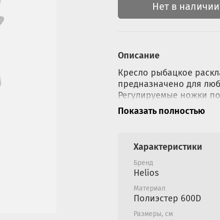
Нет в наличии
Описание
Кресло рыбацкое раск
предназначено для люб
Регулируемые ножки по
неровной поверхности.
Показать полностью
максимальный комфорт
подголовник. Пластико
положениях. Спинка по
Характеристики
Каркас выполнен из тол
креслу дополнительную
Бренд
Helios
Материал
Полиэстер 600D
Видеообзор Hel
Размеры, см