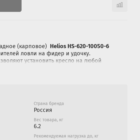
ладное (карповое)
Helios HS-620-10050-6
ителей ловли на фидер и удочку.
зволяют установить кресло на любой
 Мягкая спинка и сиденье обеспечат
 на длительной рыбалке. Мягкий неопреновый
вые подлокотники, регулируемые в 6
ддерживает поясницу во время сидения.
стостенной стальной трубы, что придает
 надежность
Страна бренда
Россия
Вес товара, кг
6.2
ios HS-620-10050-6:
Рекомендуемая нагрузка до, кг