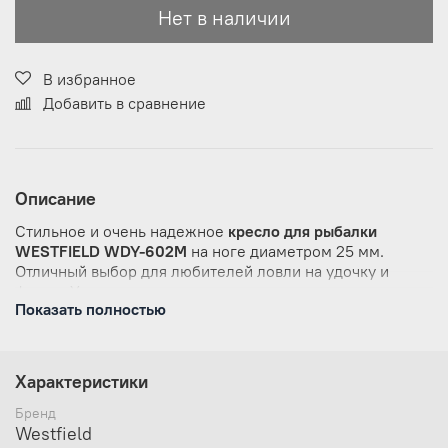
Нет в наличии
В избранное
Добавить в сравнение
Описание
Стильное и очень надежное
кресло для рыбалки
WESTFIELD WDY-602M
на ноге диаметром 25 мм.
Отличный выбор для любителей ловли на удочку и
фидер. Утолщенная подушка кресла позволяет
Показать полностью
комфортно находиться в нем на протяжении
длительного времени, выполнена из экологически
чистой губки с высокой плотностью.
Характеристики
Покрытие сделано из высокопрочной, износостойкой и
водонепроницаемой ткани. Имеется удобный мягкий
Бренд
подголовник. Сиденье легко снимается и имеет
Westfield