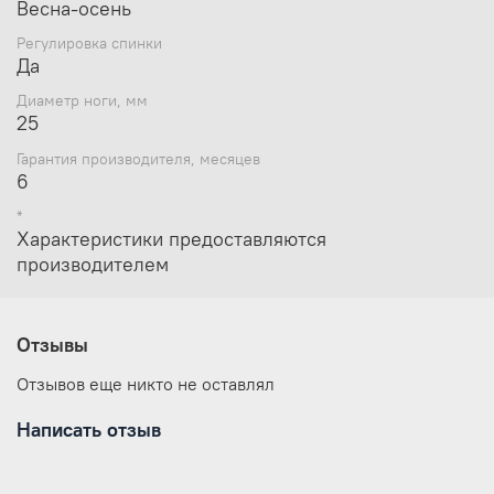
Весна-осень
Вес: 8,78 кг
Регулировка спинки
Нагрузка - до 120 кг
Да
Диаметр ноги, мм
25
Гарантия производителя, месяцев
6
*
Характеристики предоставляются
производителем
Отзывы
Отзывов еще никто не оставлял
Написать отзыв