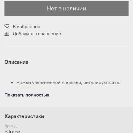
Нет в наличии
В избранное
Добавить в сравнение
Описание
Ножки увеличенной площади, регулируются по
высоте;
Спинка покрыта неопреном;
Показать полностью
Максимальная нагрузка до 150 кг.
Каркас - сталь 22 мм, материал - полиэстер ПВХ
600D, неопрен;
Характеристики
Размер в упаковке:
74x16x64 см;
Размер (см):
Ширина сидень 48 см*Глубина 42 см /
Бренд
Высота спинка 52 см / Высота ножек 32-42 см.
BTrace