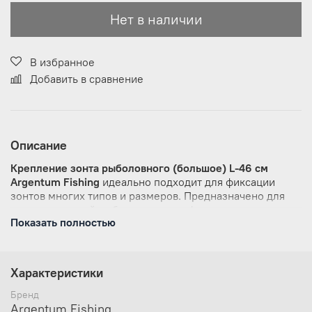
Нет в наличии
В избранное
Добавить в сравнение
Описание
Крепление зонта рыболовного
(большое)
L-46 см
Argentum
Fishing
идеально подходит для фиксации
зонтов многих типов и размеров. Предназначено для
разных моделей рыболовных
платформ
и
кресел
с
Показать полностью
диаметром ног 25/36 мм (например, Волжанка,
Trabucco, Cuzo, Флагман). В комплект входит одна
втулка переходная с 36 мм на 25 мм.
Характеристики
Основа крепления - стальной каркас, покрытый мягким
износостойким неопреном. Система крепления
Бренд
к
ноге
изготовлена из армированного технического
Argentum Fishing