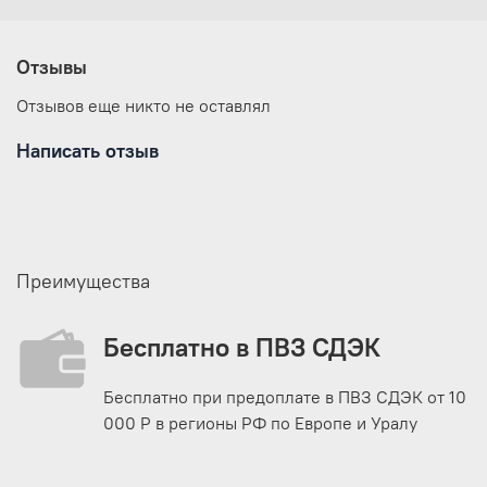
месяцев
Поплавочная удочка /Фидер /
Вид рыбалки
Карпфишинг
Отзывы
Обращаем Ваше внимание, что
производитель на свое усмотрение и
Отзывов еще никто не оставлял
без дополнительных уведомлений
*
может изменять комплектацию,
Написать отзыв
внешний вид, упаковку, страну
производства и технические
характеристики моделей товаров!
Преимущества
Бесплатно в ПВЗ СДЭК
Бесплатно при предоплате в ПВЗ СДЭК от 10
000 Р в регионы РФ по Европе и Уралу