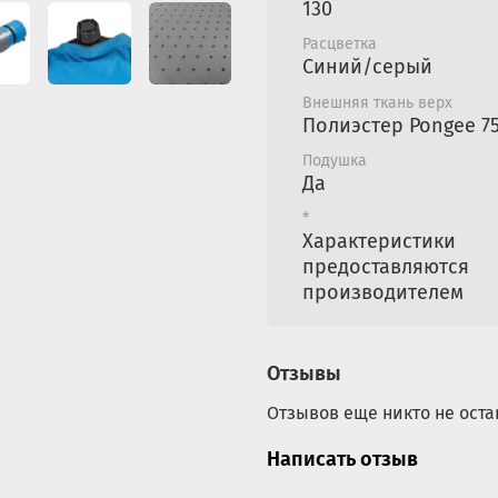
Верх: Polyester Po
130
водоотталкивающи
Расцветка
Дно: высокопрочна
Синий/серый
точками и дополн
Внешняя ткань верх
Наполнитель: вспе
Полиэстер Pongee 7
объем и обеспечив
теплоизоляцию ков
Подушка
Да
во время сна.
*
Характеристики
предоставляются
производителем
Отзывы
Отзывов еще никто не оста
Написать отзыв