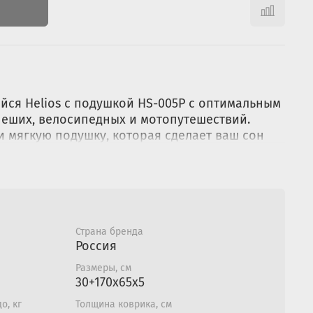
ся Helios с подушкой HS-005P с оптимальным
пеших, велосипедных и мотопутешествий.
 мягкую подушку, которая сделает ваш сон
Модель оснащается 2 клапанами – для
 Просто откройте клапаны, разверните коврик
ухом. Упаковочный чехол, стяжки и ремнабор в
Страна бренда
Россия
5х5 см;
Размеры, см
20 см;
30+170x65х5
: до 130 кг;
о, кг
Толщина коврика, см