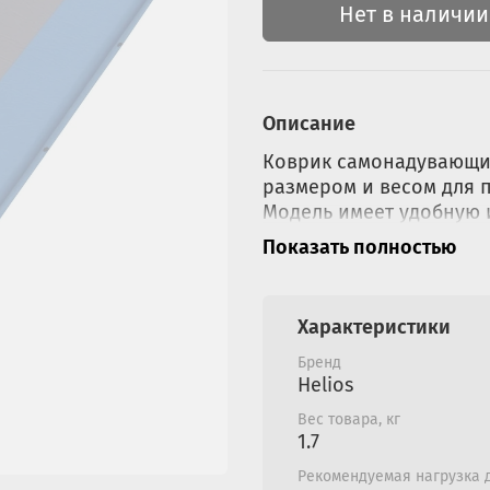
Нет в наличии
Описание
Коврик самонадувающий
размером и весом для 
Модель имеет удобную и
особенно комфортным. 
Показать полностью
коврика и для подушки.
– и он наполнится возд
комплекте.
Характеристики
ХАРАКТЕРИСТИКИ:
Бренд
Helios
Размеры: (30+170)х6
Вес товара, кг
Размер в чехле: 65х
1.7
Вес: 1,70 кг;
Допустимая нагрузка
Рекомендуемая нагрузка д