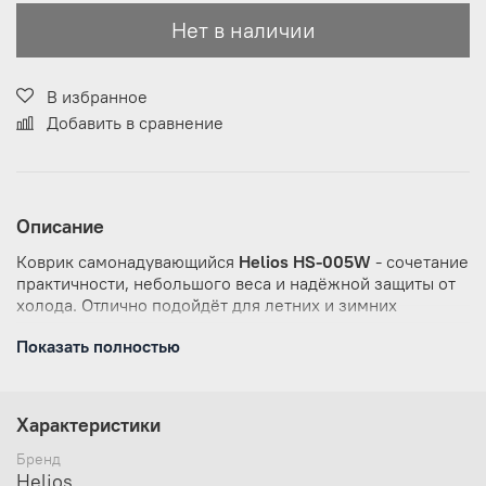
Нет в наличии
В избранное
Добавить в сравнение
Описание
Коврик самонадувающийся
Helios HS-005W
- сочетание
практичности, небольшого веса и надёжной защиты от
холода. Отлично подойдёт для летних и зимних
походов, где важна компактность снаряжения,
Показать полностью
надёжная теплоизоляция и комфорт во время сна.
Коврик выполнен из прочной и износостойкой
ткани, благодаря чему прослужит вам долгие
Характеристики
годы;
Увеличенные размеры коврика позволят крупным
Бренд
туристам не чувствовать дискомфорта во время
Helios