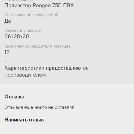
максимальную поддержку и теплоизоляцию
Полиэстер Pongee 75D ПВХ
коврика, а также невероятный комфорт и тепло во
время сна.
Состегивание между собой
Да
Размер в упаковке
66х20х20
Гарантия производителя, месяцев
12
*
Характеристики предоставляются
производителем
Отзывы
Отзывов еще никто не оставлял
Написать отзыв