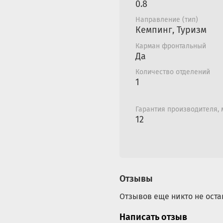
Антибактериальная
0.8
Возможно вертикал
Направление (тип)
Материал внутренн
Кемпинг, Туризм
Карман фронтальный
Да
Количество отделений
1
Гарантия производителя,
12
Отзывы
Отзывов еще никто не оста
Написать отзыв