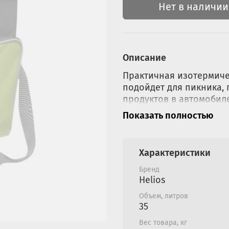
Нет в наличии
Описание
Практичная изотермиче
подойдет для пикника,
продуктов в автомоби
изотермический слой о
Показать полностью
Рекомендуется использ
необходимой температ
Характеристики
Основные преимуществ
Бренд
Большое отделение
Helios
Вместительный вн
Объем, литров
2 внешних боковых
35
Карман из сетки п
Удобная регулируе
Вес товара, кг