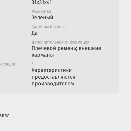
 подкладка из PEVA;
31x31x41
ьное размещение 1,5-литровых бутылок.
Расцветка
его слоя - полиэтилен.
Зеленый
Карманы боковые
Да
Дополнительная информация
Плечевой ремень; внешние
карманы
 месяцев
*
Характеристики
предоставляются
производителем
влял