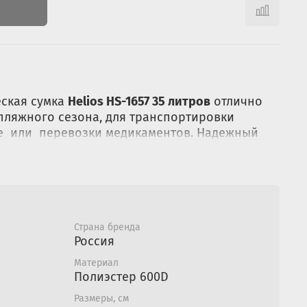
ская сумка
Helios HS-1657 35 литров
отлично
 пляжного сезона, для транспортировки
ле или перевозки медикаментов. Надежный
беспечивает длительное хранение продуктов.
овать аккумуляторы холода для поддержания
уры.
а:
Страна бренда
 для продуктов;
Россия
ешний карман;
Материал
 кармана из сетки;
Полиэстер 600D
од крышкой для аккумуляторов;
мая лямка;
Размеры, см