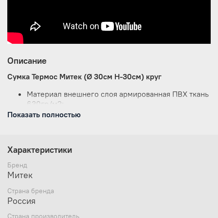
Описание
Сумка Термос Митек (Ø 30см Н-30см) круг
Материал внешнего слоя армированная ПВХ ткань
630гр/м2;
Материал внутреннего слоя армированная ПВХ
Показать полностью
ткань 630гр/м2;
Материал термоизоляционного слоя ППЭ 10 мм. с
фольгированным покрытием;
Характеристики
Швы дна наружного и внутреннего слоя сварные
герметичные;
Бренд
Регулируемые по длине ручки;
Митек
Прочная молния №10.
Страна бренда
Россия
Страна производитель