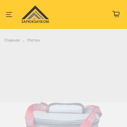
Главная
Митек