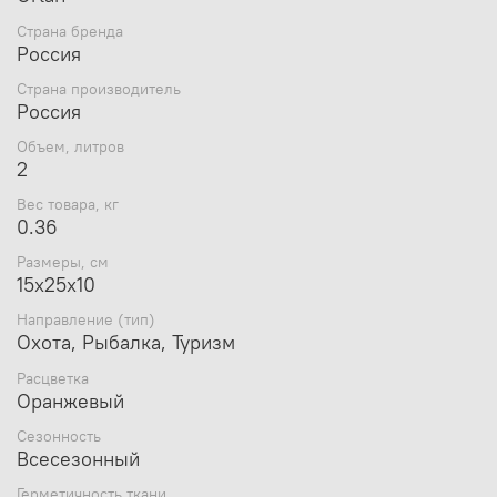
Чтобы изделие служило долго и надёжно, за ним
необходимо ухаживать, следуя инструкциям по
Страна бренда
уходу на ярлыке изделия.
Россия
Стирка: Cтирка запрещена.
Страна производитель
Отбеливание: Отбеливание запрещено.
Россия
Глажка: Глажение запрещено.
Объем, литров
2
Вес товара, кг
0.36
Размеры, см
15х25х10
Направление (тип)
Охота, Рыбалка, Туризм
Расцветка
Оранжевый
Сезонность
Всесезонный
Герметичность ткани