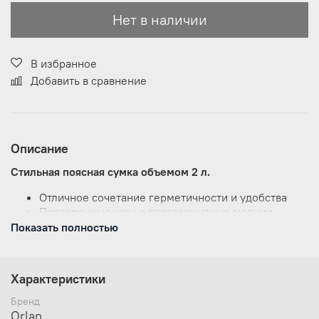
Нет в наличии
В избранное
Добавить в сравнение
Описание
Стильная поясная сумка объемом 2 л.
Отличное сочетание герметичности и удобства
Проваренные швы и влогозащитные молнии
Наружный карман для мелочей
Показать полностью
Удобная лямка со вставками из 3Д сетки для
вентиляции
Регулируемый по объему ремень
Характеристики
Рекомендации по уходу
Бренд
Orlan