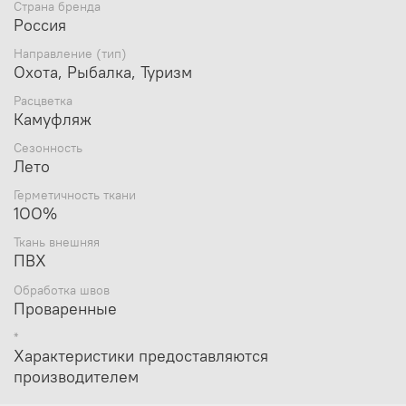
Страна бренда
чехол и достать ружьё
Россия
Отсутствие молний и допалнительных клапанов
увеличивают надёжность гермы
Направление (тип)
Гермоупаковка для ружья выпускается
Охота, Рыбалка, Туризм
в пастельных тонах и имеет удобную ручку
и лямку для переноса на плече
Расцветка
Высота чехла 132 см. Рекомендации по уходу: Не
Камуфляж
гладить. Не отбеливать. Стирка и химчистка
Сезонность
запрещена. Вертикальная сушка без отжима.
Лето
Герметичность ткани
1ОО%
Ткань внешняя
ПВХ
Обработка швов
Проваренные
*
Характеристики предоставляются
производителем