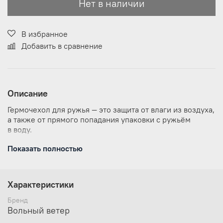
Нет в наличии
В избранное
Добавить в сравнение
Описание
Гермочехол для ружья — это защита от влаги из воздуха,
а также от прямого попадания упаковки с ружьём
в воду.
Данная гермоупаковка для ружья была создана
Показать полностью
по просьбе и в соответствии с рекомендациями
туристов и охотников из Якутии и была
неоднократно испытана в продолжительных
Характеристики
сплавах по рекам Дальнего Востока
Гермочехол для ружья имеет простую
Бренд
и максимально надёжную систему закрывания —
Вольный ветер
скрутку, которая позволяет быстро и тихо открыть