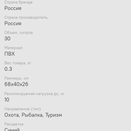
Страна бренда
в проливной дождь, сырой снег и грязь
Россия
Дополнительно в комплекте съёмная лямка
из усиленной стропы для переноски на плече
Страна производитель
Россия
Рекомендации по уходу
Объем, литров
Чтобы изделие служило долго и надёжно, за ним
30
необходимо ухаживать, следуя инструкциям по уходу на
ярлыке изделия.
Материал
ПВХ
Стирка: Cтирка запрещена.
Вес товара, кг
Отбеливание: Отбеливание запрещено.
0.3
Размеры, см
Сушка: Сушка в вертикальном положении без отжима,
68х40х26
барабанная сушка запрещена.
Рекомендуемая нагрузка до, кг
Глажка: Глажение запрещено.
10
Химчистка: Химчистка запрещена.
Направление (тип)
Охота, Рыбалка, Туризм
Расцветка
Синий