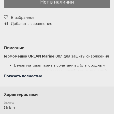
Нет в наличии
В избранное
Добавить в сравнение
Описание
Гермомешок ORLAN Marine 30л
для защиты снаряжения
Белая матовая ткань в сочетании с благородным
синим цветом на вставках, яркий и оригинальный
принт морской тематики
Показать полностью
Современный дизайн для любителей активного
спорта и отдыха на воде
Гермомешок защитит ваши вещи от воды, пыли
Характеристики
и грязи
Завернув верх на несколько оборотов
Бренд
и зафиксировав его по бокам на защёлки «Квик
Orlan
Лок», гермомешок позволит эксплуатировать его