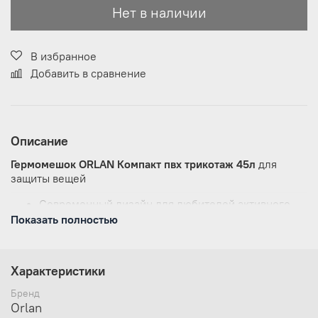
Нет в наличии
В избранное
Добавить в сравнение
Описание
Гермомешок ORLAN Компакт пвх трикотаж 45л
для
защиты вещей
Современный дизайн для любителей активного
спорта и отдыха на воде
Показать полностью
Занимает меньше места при хранении. Расстелите
мешок на дно чемодана и не потеряйте ни одного
полезного сантиметра
Характеристики
Гермомешок защитит ваши вещи от воды, пыли
и грязи
Бренд
Заверните верх на несколько оборотов
Orlan
и зафиксируйте его по бокам на защёлки «Квик