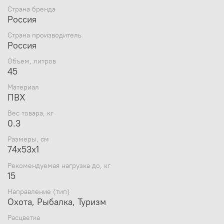
Страна бренда
Лок». Такое простое решение в сочетании
Россия
с герметичной сваркой швов позволяет
эксплуатировать гермомешок в проливной дождь,
Страна производитель
сырой снег и грязь
Россия
Дополнительно в комплекте съёмная лямка
из усиленной стропы для переноски на плече
Объем, литров
45
Рекомендации по уходу
Материал
Чтобы изделие служило долго и надёжно, за ним
ПВХ
необходимо ухаживать, следуя инструкциям по
Вес товара, кг
уходу на ярлыке изделия.
0.3
Стирка: Cтирка запрещена.
Отбеливание: Отбеливание запрещено.
Размеры, см
Сушка: Сушка в вертикальном положении без
74х53х1
отжима, барабанная сушка запрещена.
Рекомендуемая нагрузка до, кг
Глажка: Глажение запрещено.
15
Химчистка: Химчистка запрещена.
Направление (тип)
Охота, Рыбалка, Туризм
Расцветка