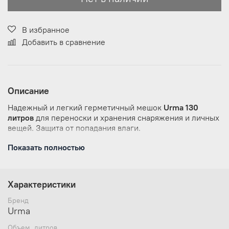
В избранное
Добавить в сравнение
Описание
Надежный и легкий герметичный мешок
Urma 130
литров
для переноски и хранения снаряжения и личных
вещей. Защита от попадания влаги.
Вес - 1,1 кг;
Показать полностью
* внимание - цвет гермомешка может отличаться от
представленного на фотографии.
Характеристики
Бренд
Urma
Объем, литров