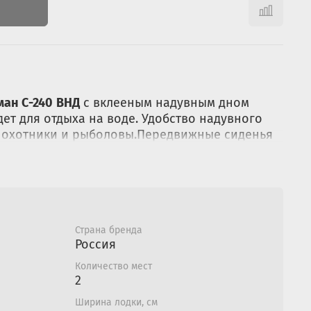
ман С-240
ВНД
с вклееным надувным дном
ет для отдыха на воде. Удобство надувного
 охотники и рыболовы.Передвижные сиденья
индивидуальные особенности гребца.
мками.
я:
;
Страна бренда
Россия
 - 2шт;
Количество мест
2
Ширина лодки, см
;