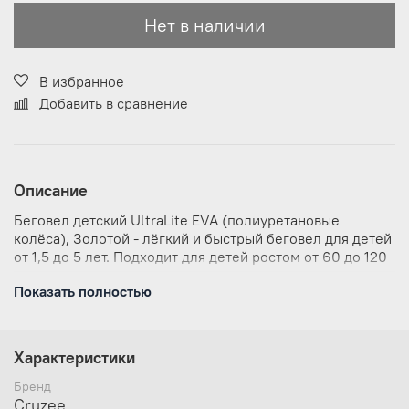
Нет в наличии
В избранное
Добавить в сравнение
Описание
Беговел детский UltraLite EVA (полиуретановые
колёса), Золотой - лёгкий и быстрый беговел для детей
от 1,5 до 5 лет. Подходит для детей ростом от 60 до 120
см.
Показать полностью
Беговел учит ребенка держать равновесие, развивает
координацию движений, что в дальнейшем облегчит
обучение езды на велосипеде.
Характеристики
Изготовлен из анодированного алюминия, не
Бренд
подверженного ржавчине! Руль и сиденье
Cruzee