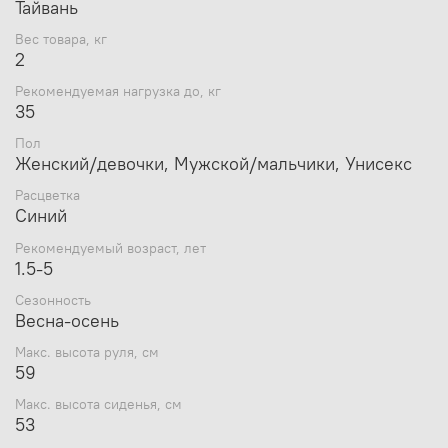
Тайвань
земли. Регулировка сиденья и руля по высоте
производится с помощью быстроразъемного рычага,
Вес товара, кг
без инструментов.
2
По сравнению с моделями с аналогичными
Рекомендуемая нагрузка до, кг
параметрами, Cruzee UltraLite EVA однозначнчо
35
лидирует по весу, всего 2 кг! А это достатосно важно
Пол
для первого транспорта ребёнка, ведь более лёгким
Женский/девочки, Мужской/мальчики, Унисекс
беговелом проще управлять и совершать маневры,
даже по бездорожью. Плюс для родителей - легко
Расцветка
переосить.
Синий
Cruzee позаботился и комфорте малыша: удобные
Рекомендуемый возраст, лет
мягкие ручки, удобное регулируемое сиденье,
1.5-5
встроенные подставки для ног.
Сезонность
Весна-осень
НЕТ ручного тормоза, для остановки ребёнок
использует ноги.
Макс. высота руля, см
59
Макс. высота сиденья, см
53