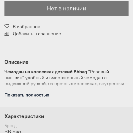
Нет в наличии
В избранное
Добавить в сравнение
Описание
Чемодан на колесиках детский Bbbag
"Розовый
пингвин" удобный и вместительный чемодан с
выдвижной ручкой, на прочных колесиках, внутренняя
индивидуальная бирка для имени и телефона
Показать полностью
владельца.
Размер: 320x430x200 мм, проходит по габаритам
ручной клади в самолет.
Характеристики
Материал: EVA-пластик, полиэстер
Упаковка: фирменная коробка, индивидуальный
Бренд
чехол
BB bag