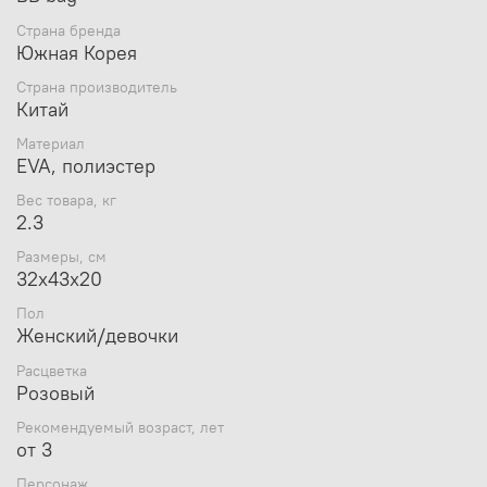
Бренд BBbag
, Корея
Страна бренда
Южная Корея
Страна производитель
Китай
Материал
EVA, полиэстер
Вес товара, кг
2.3
Размеры, см
32x43x20
Пол
Женский/девочки
Расцветка
Розовый
Рекомендуемый возраст, лет
от 3
Персонаж