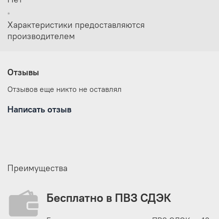
Тип сборки
Автоматический
*
Материал дуг/каркаса
Алюминий
Характеристики предоставляются
Высота по центру, см
200
производителем
Диагональ по полу, см
296
Отзывы
Отзывов еще никто не оставлял
Написать отзыв
Преимущества
Бесплатно в ПВЗ СДЭК