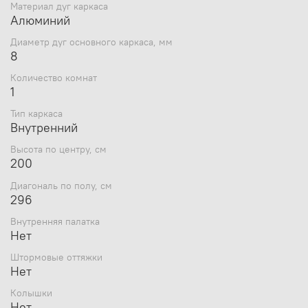
Материал дуг каркаса
охотах и времени, проведённом на природе
Алюминий
и в хорошей компании.
Диаметр дуг основного каркаса, мм
8
Бренд
Пингвин Shelters
Количество комнат
1
Страна бренда
Россия
Цвета
Белый
Тип каркаса
Дополнительный цвет
Зеленый
Внутренний
Вес, кг
8.5
Высота по центру, см
Страна производитель
Россия
200
Плотность ткани, D
240
Сезонность
Лето
Диагональ по полу, см
Ветрозащитная юбка
Да
296
Водостойкость тента, мм в. ст.
2000
Внутренняя палатка
Геометрия
Куб
Нет
Материал тента
Oxford
Штормовые оттяжки
Пол палатки
Нет
Нет
Пропитка тента
PU
Диаметр дуг основного каркаса, мм
8
Колышки
Тип каркаса
Внутренний
Нет