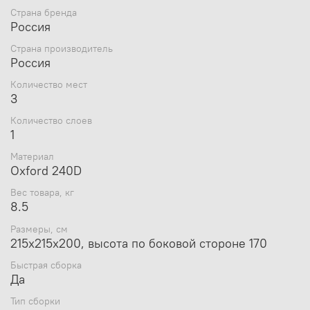
Призма Премиум, БАНЯ Премиум унаследовала
Страна бренда
сверхнадёжный быстросборный каркас
Россия
из
авиационного алюминия В95Т1
, позволяющий
Страна производитель
устанавливать полностью функциональную
Россия
конструкцию за 1-2 минуты, что существенно
экономит время на обустройство быта в полевых
Количество мест
условиях
3
Тент походной бани «Пингвин» изготавливается
Количество слоев
из плотного, но в то же время лёгкого
1
современного синтетического материала Оксфорд
240 PU 2000
Материал
Конструкция отличается от обычной
Oxford 240D
туристической палатки: плотно застёгивающиеся
молнии, клапан для приточки воздуха,
Вес товара, кг
оборудованный утяжкой, и большая степень
8.5
герметичности вкупе обеспечивают быстрое
Размеры, см
достижение нужной для парения температуры,
215х215х200, высота по боковой стороне 170
а также длительное удержание тепла и пара
Тент выполнен однослойным и имеет
Быстрая сборка
полиуретановое покрытие высокой степени
Да
водостойкости, что позволяет быстро его
просушить перед транспортировкой
Тип сборки