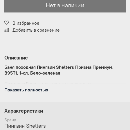
Нет в наличии
В избранное
Добавить в сравнение
Описание
Баня походная Пингвин Shelters Призма Премиум,
В95Т1, 1-сл, Бело-зеленая
Походная баня
— такая же традиционная
и неотъемлемая часть полноценного отдыха
Показать полностью
на природе, как рыбацкая уха или охотничий шулюм.
В ассортименте компании «Пингвин» появилась
долгожданная новинка — полюбившаяся многим
Характеристики
походная баня конструкции Призма в увеличенном
размере Премиум.
Бренд
Пингвин Shelters
От своего прототипа, зимней палатки «ПИНВИН»