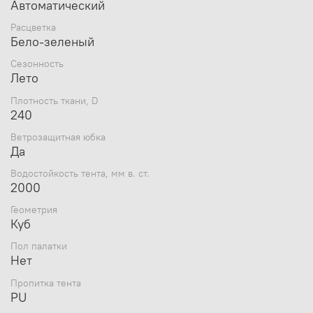
Автоматический
Увеличенные габариты БАНИ Премиум
(215×215 см при высоте 2 м) актуальны для
Расцветка
компании из 2-5 человек и позволяют с большим
Бело-зеленый
комфортом разместить внутри каменку, ёмкости
с водой, кемпинговую мебель, веники и другое
Сезонность
банное убранство, что даёт возможность
Лето
организовать настоящую парную баню в походных
Плотность ткани, D
условиях
240
Конструкция БАНИ Премиум предусматривает
безопасную, без использования печи, регуляцию
Ветрозащитная юбка
температурного режима посредством клапана для
Да
приточки свежего воздуха и охлаждения нагретых
камней водой
Водостойкость тента, мм в. ст.
2000
На многодневных выездах на рыбалку, охоту,
в длительном туристическом походе или
Геометрия
экспедиционной командировке походная баня
Куб
даёт возможность смыть накопившуюся грязь,
пыль и пот, обеспечить личную гигиену.
Пол палатки
А возможность моментальной сборки
Нет
и высочайшие качество и надёжность
Пропитка тента
современного укрытия «Пингвин» Баня Премиум
PU
добавит комфорта в ваш походный быт и надолго
оставит приятные воспоминания о рыбалках,