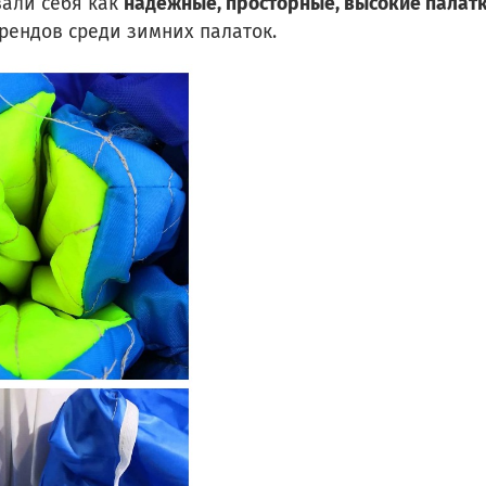
вали себя как
надежные, просторные, высокие палат
рендов среди зимних палаток.